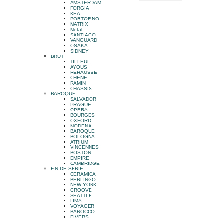
AMSTERDAM
FORGIA
KEA
PORTOFINO
MATRIX
Metal
SANTIAGO
VANGUARD
OSAKA
SIDNEY
BRUT
TILLEUL
AYOUS
REHAUSSE
CHENE
RAMIN
CHASSIS
BAROQUE
SALVADOR
PRAGUE
OPERA
BOURGES
OXFORD
MODENA
BAROQUE
BOLOGNA
ATRIUM
VINCENNES
BOSTON
EMPIRE
CAMBRIDGE
FIN DE SERIE
CERAMICA
BERLINGO
NEW YORK
GROOVE
SEATTLE
LIMA
VOYAGER
BAROCCO
DIVERS