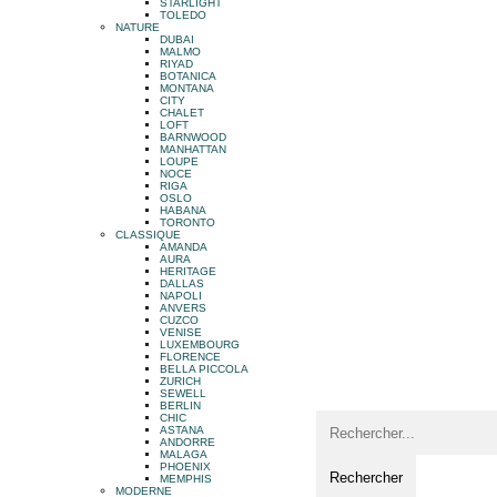
STARLIGHT
TOLEDO
NATURE
DUBAI
MALMO
RIYAD
BOTANICA
MONTANA
CITY
CHALET
LOFT
BARNWOOD
MANHATTAN
LOUPE
NOCE
RIGA
OSLO
HABANA
TORONTO
CLASSIQUE
AMANDA
AURA
HERITAGE
DALLAS
NAPOLI
ANVERS
CUZCO
VENISE
LUXEMBOURG
FLORENCE
BELLA PICCOLA
ZURICH
SEWELL
BERLIN
CHIC
ASTANA
ANDORRE
MALAGA
PHOENIX
MEMPHIS
MODERNE