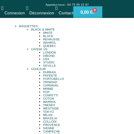
Appelez-nous : 04 75 56 22 97
0
0,00
€
Connexion
Déconnexion
Contact
BAGUETTES
BLACK & WHITE
WHITE
BLACK
REHAUSSE
WAHROL
QUEBEC
CAISSE US
LONDON
DIBOND
USA
STUDIO
SEVILLE
COULEUR
DURBAN
PAPEETE
PORTOBELLO
TRINIDAD
CARNAVAL
MINNIE
POP
CONFETTI
COTON
WARHOL
TRENDY
WESTSIDE
TOKYO
MILAN
BRASILIA
COLLODI
PROVENCE
SIENNE
CAMPECHE