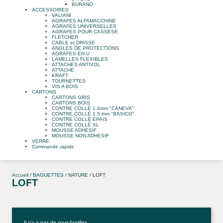
BURANO
ACCESSOIRES
VALIANI
AGRAFES ALFAMACCHINE
AGRAFES UNIVERSELLES
AGRAFES POUR CASSESE
FLETCHER
CABLE et DRISSE
ANGLES DE PROTECTIONS
AGRAFES EN U
LAMELLES FLEXIBLES
ATTACHES ANTIVOL
ATTACHE
KRAFT
TOURNETTES
VIS A BOIS
CARTONS
CARTONS GRIS
CARTONS BOIS
CONTRE COLLÉ 1.4mm "CANEVA"
CONTRE COLLÉ 1.5 mm "BASICO"
CONTRE COLLÉ EPAIS
CONTRE COLLÉ XL
MOUSSE ADHESIF
MOUSSE NON ADHESIF
VERRE
Commande rapide
Accueil
/
BAGUETTES
/
NATURE
/ LOFT
LOFT