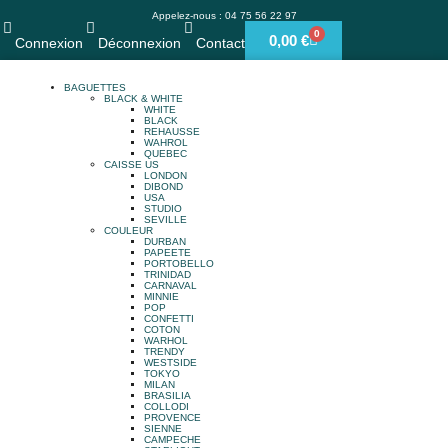
Appelez-nous : 04 75 56 22 97
0
0,00
€
Connexion
Déconnexion
Contact
BAGUETTES
BLACK & WHITE
WHITE
BLACK
REHAUSSE
WAHROL
QUEBEC
CAISSE US
LONDON
DIBOND
USA
STUDIO
SEVILLE
COULEUR
DURBAN
PAPEETE
PORTOBELLO
TRINIDAD
CARNAVAL
MINNIE
POP
CONFETTI
COTON
WARHOL
TRENDY
WESTSIDE
TOKYO
MILAN
BRASILIA
COLLODI
PROVENCE
SIENNE
CAMPECHE