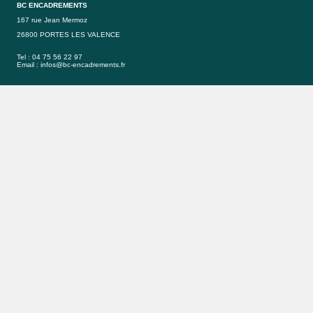
BC ENCADREMENTS
167 rue Jean Mermoz
26800 PORTES LES VALENCE
Tel : 04 75 56 22 97
Email :
infos@bc-encadrements.fr