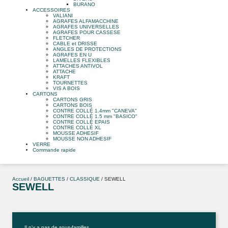
BURANO
ACCESSOIRES
VALIANI
AGRAFES ALFAMACCHINE
AGRAFES UNIVERSELLES
AGRAFES POUR CASSESE
FLETCHER
CABLE et DRISSE
ANGLES DE PROTECTIONS
AGRAFES EN U
LAMELLES FLEXIBLES
ATTACHES ANTIVOL
ATTACHE
KRAFT
TOURNETTES
VIS A BOIS
CARTONS
CARTONS GRIS
CARTONS BOIS
CONTRE COLLÉ 1.4mm "CANEVA"
CONTRE COLLÉ 1.5 mm "BASICO"
CONTRE COLLÉ EPAIS
CONTRE COLLÉ XL
MOUSSE ADHESIF
MOUSSE NON ADHESIF
VERRE
Commande rapide
Accueil
/
BAGUETTES
/
CLASSIQUE
/ SEWELL
SEWELL