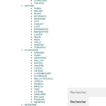
STARLIGHT
TOLEDO
NATURE
DUBAI
MALMO
RIYAD
BOTANICA
MONTANA
CITY
CHALET
LOFT
BARNWOOD
MANHATTAN
LOUPE
NOCE
RIGA
OSLO
HABANA
TORONTO
CLASSIQUE
AMANDA
AURA
HERITAGE
DALLAS
NAPOLI
ANVERS
CUZCO
VENISE
LUXEMBOURG
FLORENCE
BELLA PICCOLA
ZURICH
SEWELL
BERLIN
CHIC
ASTANA
ANDORRE
MALAGA
PHOENIX
MEMPHIS
MODERNE