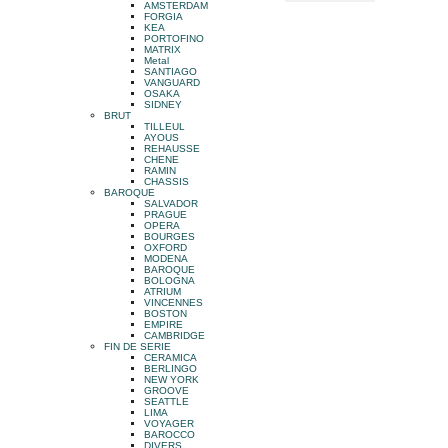
AMSTERDAM
FORGIA
KEA
PORTOFINO
MATRIX
Metal
SANTIAGO
VANGUARD
OSAKA
SIDNEY
BRUT
TILLEUL
AYOUS
REHAUSSE
CHENE
RAMIN
CHASSIS
BAROQUE
SALVADOR
PRAGUE
OPERA
BOURGES
OXFORD
MODENA
BAROQUE
BOLOGNA
ATRIUM
VINCENNES
BOSTON
EMPIRE
CAMBRIDGE
FIN DE SERIE
CERAMICA
BERLINGO
NEW YORK
GROOVE
SEATTLE
LIMA
VOYAGER
BAROCCO
DIVERS