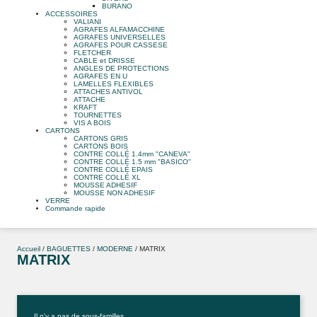
BURANO
ACCESSOIRES
VALIANI
AGRAFES ALFAMACCHINE
AGRAFES UNIVERSELLES
AGRAFES POUR CASSESE
FLETCHER
CABLE et DRISSE
ANGLES DE PROTECTIONS
AGRAFES EN U
LAMELLES FLEXIBLES
ATTACHES ANTIVOL
ATTACHE
KRAFT
TOURNETTES
VIS A BOIS
CARTONS
CARTONS GRIS
CARTONS BOIS
CONTRE COLLÉ 1.4mm "CANEVA"
CONTRE COLLÉ 1.5 mm "BASICO"
CONTRE COLLÉ EPAIS
CONTRE COLLÉ XL
MOUSSE ADHESIF
MOUSSE NON ADHESIF
VERRE
Commande rapide
Accueil
/
BAGUETTES
/
MODERNE
/ MATRIX
MATRIX