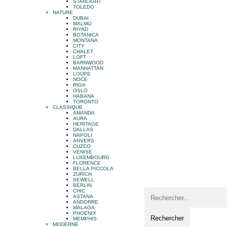
STARLIGHT
TOLEDO
NATURE
DUBAI
MALMO
RIYAD
BOTANICA
MONTANA
CITY
CHALET
LOFT
BARNWOOD
MANHATTAN
LOUPE
NOCE
RIGA
OSLO
HABANA
TORONTO
CLASSIQUE
AMANDA
AURA
HERITAGE
DALLAS
NAPOLI
ANVERS
CUZCO
VENISE
LUXEMBOURG
FLORENCE
BELLA PICCOLA
ZURICH
SEWELL
BERLIN
CHIC
ASTANA
ANDORRE
MALAGA
PHOENIX
MEMPHIS
MODERNE