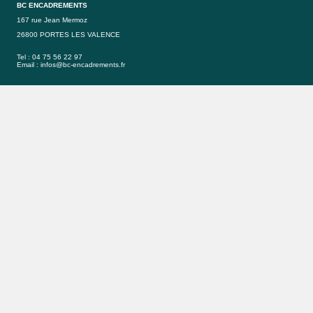
BC ENCADREMENTS
167 rue Jean Mermoz
26800 PORTES LES VALENCE
Tel : 04 75 56 22 97
Email :
infos@bc-encadrements.fr