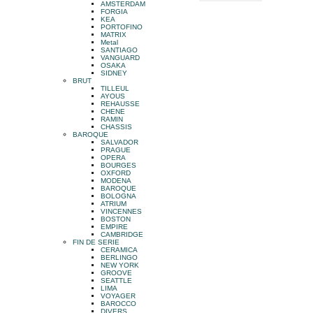
AMSTERDAM
FORGIA
KEA
PORTOFINO
MATRIX
Metal
SANTIAGO
VANGUARD
OSAKA
SIDNEY
BRUT
TILLEUL
AYOUS
REHAUSSE
CHENE
RAMIN
CHASSIS
BAROQUE
SALVADOR
PRAGUE
OPERA
BOURGES
OXFORD
MODENA
BAROQUE
BOLOGNA
ATRIUM
VINCENNES
BOSTON
EMPIRE
CAMBRIDGE
FIN DE SERIE
CERAMICA
BERLINGO
NEW YORK
GROOVE
SEATTLE
LIMA
VOYAGER
BAROCCO
DIVERS