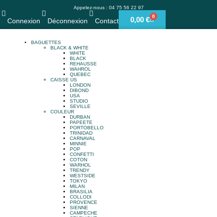
Appelez-nous : 04 75 56 22 97
0
0,00
€
Connexion
Déconnexion
Contact
BAGUETTES
BLACK & WHITE
WHITE
BLACK
REHAUSSE
WAHROL
QUEBEC
CAISSE US
LONDON
DIBOND
USA
STUDIO
SEVILLE
COULEUR
DURBAN
PAPEETE
PORTOBELLO
TRINIDAD
CARNAVAL
MINNIE
POP
CONFETTI
COTON
WARHOL
TRENDY
WESTSIDE
TOKYO
MILAN
BRASILIA
COLLODI
PROVENCE
SIENNE
CAMPECHE