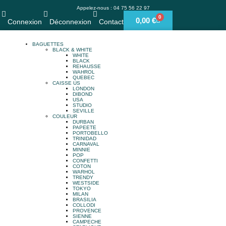
Appelez-nous : 04 75 56 22 97
0
0,00
€
Connexion
Déconnexion
Contact
BAGUETTES
BLACK & WHITE
WHITE
BLACK
REHAUSSE
WAHROL
QUEBEC
CAISSE US
LONDON
DIBOND
USA
STUDIO
SEVILLE
COULEUR
DURBAN
PAPEETE
PORTOBELLO
TRINIDAD
CARNAVAL
MINNIE
POP
CONFETTI
COTON
WARHOL
TRENDY
WESTSIDE
TOKYO
MILAN
BRASILIA
COLLODI
PROVENCE
SIENNE
CAMPECHE