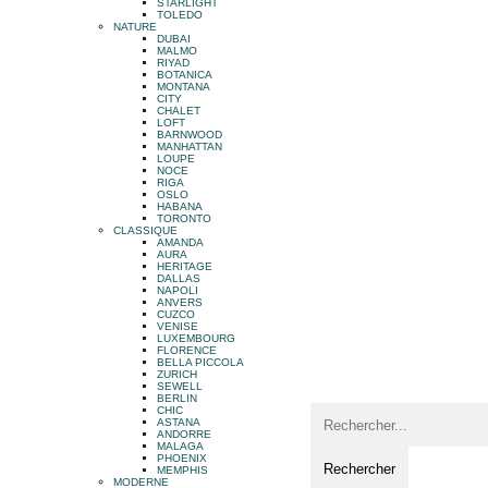
STARLIGHT
TOLEDO
NATURE
DUBAI
MALMO
RIYAD
BOTANICA
MONTANA
CITY
CHALET
LOFT
BARNWOOD
MANHATTAN
LOUPE
NOCE
RIGA
OSLO
HABANA
TORONTO
CLASSIQUE
AMANDA
AURA
HERITAGE
DALLAS
NAPOLI
ANVERS
CUZCO
VENISE
LUXEMBOURG
FLORENCE
BELLA PICCOLA
ZURICH
SEWELL
BERLIN
CHIC
ASTANA
ANDORRE
MALAGA
PHOENIX
MEMPHIS
MODERNE