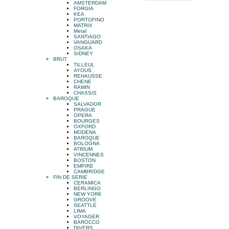
AMSTERDAM
FORGIA
KEA
PORTOFINO
MATRIX
Metal
SANTIAGO
VANGUARD
OSAKA
SIDNEY
BRUT
TILLEUL
AYOUS
REHAUSSE
CHENE
RAMIN
CHASSIS
BAROQUE
SALVADOR
PRAGUE
OPERA
BOURGES
OXFORD
MODENA
BAROQUE
BOLOGNA
ATRIUM
VINCENNES
BOSTON
EMPIRE
CAMBRIDGE
FIN DE SERIE
CERAMICA
BERLINGO
NEW YORK
GROOVE
SEATTLE
LIMA
VOYAGER
BAROCCO
DIVERS