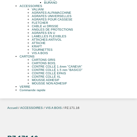
BURANO
ACCESSOIRES
VALIANI
AGRAFES ALFAMACCHINE
AGRAFES UNIVERSELLES
AGRAFES POUR CASSESE
FLETCHER
CABLE et DRISSE
ANGLES DE PROTECTIONS
AGRAFES EN U
LAMELLES FLEXIBLES
ATTACHES ANTIVOL
ATTACHE
KRAFT
TOURNETTES
VIS A BOIS
CARTONS
CARTONS GRIS
CARTONS BOIS
CONTRE COLLÉ 1.4mm "CANEVA"
CONTRE COLLÉ 1.5 mm "BASICO"
CONTRE COLLÉ EPAIS
CONTRE COLLÉ XL
MOUSSE ADHESIF
MOUSSE NON ADHESIF
VERRE
Commande rapide
Accueil
/
ACCESSOIRES
/
VIS A BOIS
/ PZ.171.16