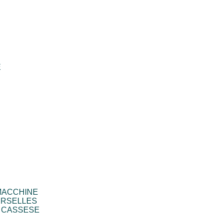
E
MACCHINE
ERSELLES
 CASSESE