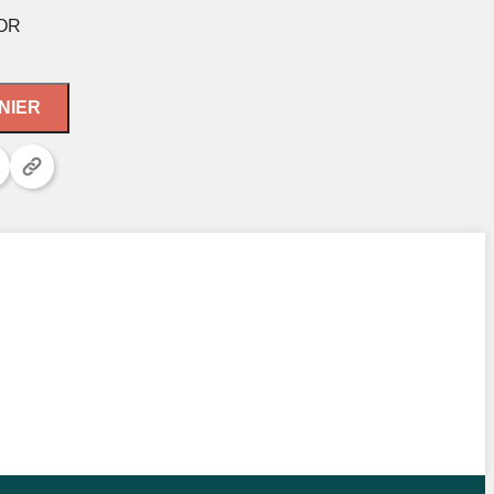
 OR
NIER