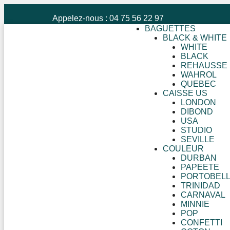
Appelez-nous : 04 75 56 22 97
BAGUETTES
BLACK & WHITE
WHITE
BLACK
REHAUSSE
WAHROL
QUEBEC
CAISSE US
LONDON
DIBOND
USA
STUDIO
SEVILLE
COULEUR
DURBAN
PAPEETE
PORTOBEL
TRINIDAD
CARNAVAL
MINNIE
POP
CONFETTI