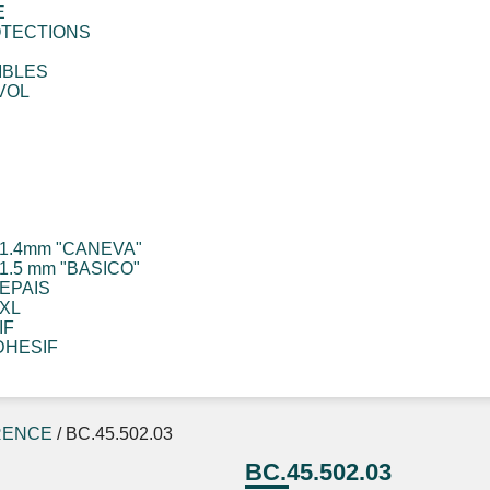
E
OTECTIONS
IBLES
VOL
1.4mm "CANEVA"
.5 mm "BASICO"
EPAIS
XL
IF
DHESIF
RENCE
/ BC.45.502.03
BC.45.502.03