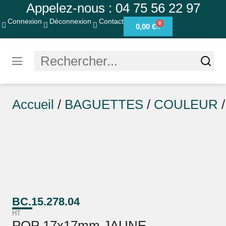
Appelez-nous : 04 75 56 22 97
Connexion
Déconnexion
Contact
0
0,00
€
Accueil
/
BAGUETTES
/
COULEUR
BC.15.278.04
HT
POP 17x17mm JAUNE