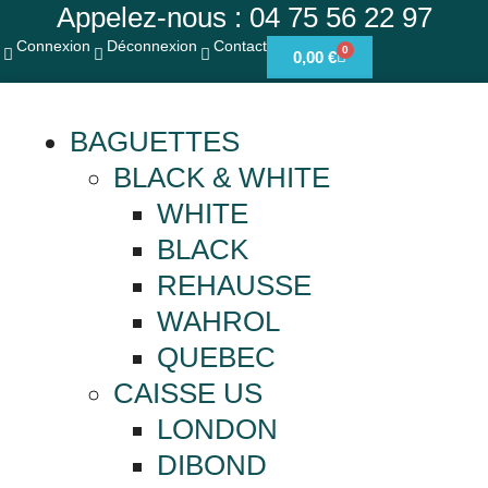
Appelez-nous : 04 75 56 22 97
Connexion
Déconnexion
Contact
0
0,00
€
BAGUETTES
BLACK & WHITE
WHITE
BLACK
REHAUSSE
WAHROL
QUEBEC
CAISSE US
LONDON
DIBOND