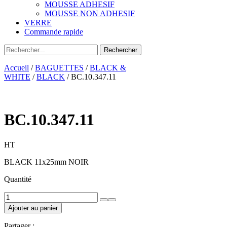
MOUSSE ADHESIF
MOUSSE NON ADHESIF
VERRE
Commande rapide
Accueil
/
BAGUETTES
/
BLACK &
WHITE
/
BLACK
/ BC.10.347.11
BC.10.347.11
HT
BLACK 11x25mm NOIR
Quantité
quantité
de
Ajouter au panier
BC.10.347.11
Partager :