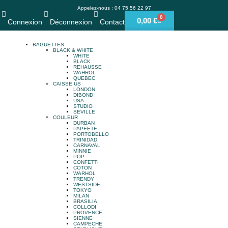
Appelez-nous : 04 75 56 22 97
0
0,00
€
Connexion
Déconnexion
Contact
BAGUETTES
BLACK & WHITE
WHITE
BLACK
REHAUSSE
WAHROL
QUEBEC
CAISSE US
LONDON
DIBOND
USA
STUDIO
SEVILLE
COULEUR
DURBAN
PAPEETE
PORTOBELLO
TRINIDAD
CARNAVAL
MINNIE
POP
CONFETTI
COTON
WARHOL
TRENDY
WESTSIDE
TOKYO
MILAN
BRASILIA
COLLODI
PROVENCE
SIENNE
CAMPECHE