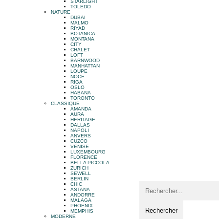
STARLIGHT
TOLEDO
NATURE
DUBAI
MALMO
RIYAD
BOTANICA
MONTANA
CITY
CHALET
LOFT
BARNWOOD
MANHATTAN
LOUPE
NOCE
RIGA
OSLO
HABANA
TORONTO
CLASSIQUE
AMANDA
AURA
HERITAGE
DALLAS
NAPOLI
ANVERS
CUZCO
VENISE
LUXEMBOURG
FLORENCE
BELLA PICCOLA
ZURICH
SEWELL
BERLIN
CHIC
ASTANA
ANDORRE
MALAGA
PHOENIX
MEMPHIS
MODERNE