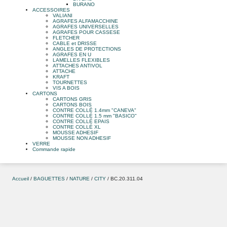
BURANO
ACCESSOIRES
VALIANI
AGRAFES ALFAMACCHINE
AGRAFES UNIVERSELLES
AGRAFES POUR CASSESE
FLETCHER
CABLE et DRISSE
ANGLES DE PROTECTIONS
AGRAFES EN U
LAMELLES FLEXIBLES
ATTACHES ANTIVOL
ATTACHE
KRAFT
TOURNETTES
VIS A BOIS
CARTONS
CARTONS GRIS
CARTONS BOIS
CONTRE COLLÉ 1.4mm "CANEVA"
CONTRE COLLÉ 1.5 mm "BASICO"
CONTRE COLLÉ EPAIS
CONTRE COLLÉ XL
MOUSSE ADHESIF
MOUSSE NON ADHESIF
VERRE
Commande rapide
Accueil
/
BAGUETTES
/
NATURE
/
CITY
/ BC.20.311.04