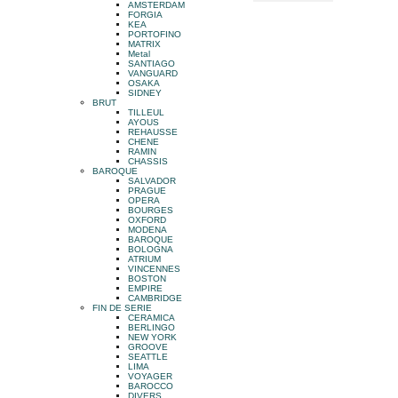
AMSTERDAM
FORGIA
KEA
PORTOFINO
MATRIX
Metal
SANTIAGO
VANGUARD
OSAKA
SIDNEY
BRUT
TILLEUL
AYOUS
REHAUSSE
CHENE
RAMIN
CHASSIS
BAROQUE
SALVADOR
PRAGUE
OPERA
BOURGES
OXFORD
MODENA
BAROQUE
BOLOGNA
ATRIUM
VINCENNES
BOSTON
EMPIRE
CAMBRIDGE
FIN DE SERIE
CERAMICA
BERLINGO
NEW YORK
GROOVE
SEATTLE
LIMA
VOYAGER
BAROCCO
DIVERS