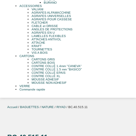
BURANO
ACCESSOIRES
VALIANI
AGRAFES ALFAMACCHINE
AGRAFES UNIVERSELLES
AGRAFES POUR CASSESE
FLETCHER
CABLE et DRISSE
ANGLES DE PROTECTIONS
AGRAFES EN U
LAMELLES FLEXIBLES
ATTACHES ANTIVOL
ATTACHE
KRAFT
TOURNETTES
VIS A BOIS
CARTONS
CARTONS GRIS
CARTONS BOIS
CONTRE COLLÉ 1.4mm "CANEVA"
CONTRE COLLÉ 1.5 mm "BASICO"
CONTRE COLLÉ EPAIS
CONTRE COLLÉ XL
MOUSSE ADHESIF
MOUSSE NON ADHESIF
VERRE
Commande rapide
Accueil
/
BAGUETTES
/
NATURE
/
RIYAD
/ BC.40.515.11