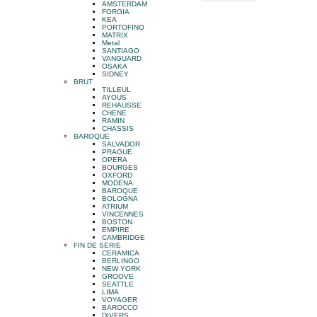
AMSTERDAM
FORGIA
KEA
PORTOFINO
MATRIX
Metal
SANTIAGO
VANGUARD
OSAKA
SIDNEY
BRUT
TILLEUL
AYOUS
REHAUSSE
CHENE
RAMIN
CHASSIS
BAROQUE
SALVADOR
PRAGUE
OPERA
BOURGES
OXFORD
MODENA
BAROQUE
BOLOGNA
ATRIUM
VINCENNES
BOSTON
EMPIRE
CAMBRIDGE
FIN DE SERIE
CERAMICA
BERLINGO
NEW YORK
GROOVE
SEATTLE
LIMA
VOYAGER
BAROCCO
DIVERS