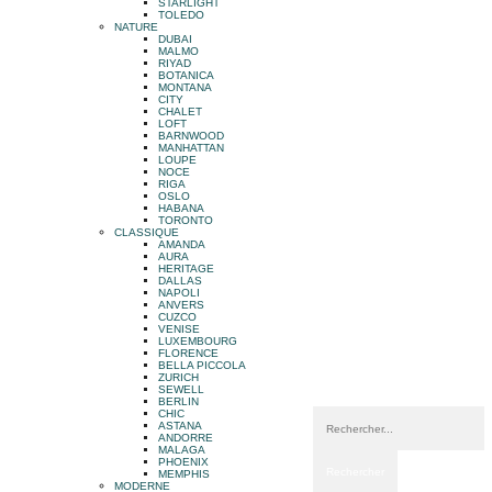
STARLIGHT
TOLEDO
NATURE
DUBAI
MALMO
RIYAD
BOTANICA
MONTANA
CITY
CHALET
LOFT
BARNWOOD
MANHATTAN
LOUPE
NOCE
RIGA
OSLO
HABANA
TORONTO
CLASSIQUE
AMANDA
AURA
HERITAGE
DALLAS
NAPOLI
ANVERS
CUZCO
VENISE
LUXEMBOURG
FLORENCE
BELLA PICCOLA
ZURICH
SEWELL
BERLIN
CHIC
ASTANA
ANDORRE
MALAGA
PHOENIX
MEMPHIS
MODERNE