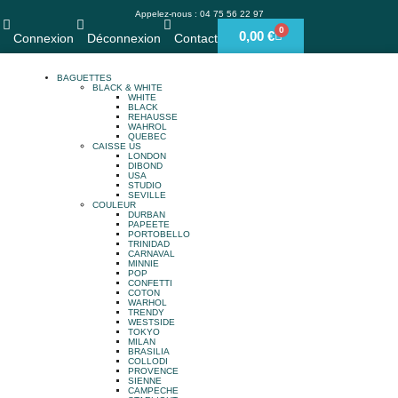
Appelez-nous : 04 75 56 22 97
0
0,00
€
Connexion
Déconnexion
Contact
BAGUETTES
BLACK & WHITE
WHITE
BLACK
REHAUSSE
WAHROL
QUEBEC
CAISSE US
LONDON
DIBOND
USA
STUDIO
SEVILLE
COULEUR
DURBAN
PAPEETE
PORTOBELLO
TRINIDAD
CARNAVAL
MINNIE
POP
CONFETTI
COTON
WARHOL
TRENDY
WESTSIDE
TOKYO
MILAN
BRASILIA
COLLODI
PROVENCE
SIENNE
CAMPECHE