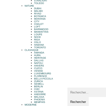
STARLIGHT
TOLEDO
NATURE
DUBAI
MALMO
RIYAD
BOTANICA
MONTANA
CITY
CHALET
LOFT
BARNWOOD
MANHATTAN
LOUPE
NOCE
RIGA
OSLO
HABANA
TORONTO
CLASSIQUE
AMANDA
AURA
HERITAGE
DALLAS
NAPOLI
ANVERS
CUZCO
VENISE
LUXEMBOURG
FLORENCE
BELLA PICCOLA
ZURICH
SEWELL
BERLIN
CHIC
ASTANA
ANDORRE
MALAGA
PHOENIX
MEMPHIS
MODERNE