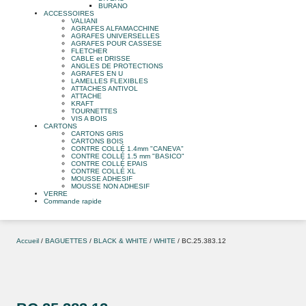
BURANO
ACCESSOIRES
VALIANI
AGRAFES ALFAMACCHINE
AGRAFES UNIVERSELLES
AGRAFES POUR CASSESE
FLETCHER
CABLE et DRISSE
ANGLES DE PROTECTIONS
AGRAFES EN U
LAMELLES FLEXIBLES
ATTACHES ANTIVOL
ATTACHE
KRAFT
TOURNETTES
VIS A BOIS
CARTONS
CARTONS GRIS
CARTONS BOIS
CONTRE COLLÉ 1.4mm "CANEVA"
CONTRE COLLÉ 1.5 mm "BASICO"
CONTRE COLLÉ EPAIS
CONTRE COLLÉ XL
MOUSSE ADHESIF
MOUSSE NON ADHESIF
VERRE
Commande rapide
Accueil
/
BAGUETTES
/
BLACK & WHITE
/
WHITE
/ BC.25.383.12