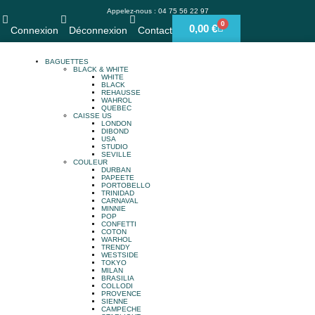
Appelez-nous : 04 75 56 22 97
0
0,00
€
Connexion
Déconnexion
Contact
BAGUETTES
BLACK & WHITE
WHITE
BLACK
REHAUSSE
WAHROL
QUEBEC
CAISSE US
LONDON
DIBOND
USA
STUDIO
SEVILLE
COULEUR
DURBAN
PAPEETE
PORTOBELLO
TRINIDAD
CARNAVAL
MINNIE
POP
CONFETTI
COTON
WARHOL
TRENDY
WESTSIDE
TOKYO
MILAN
BRASILIA
COLLODI
PROVENCE
SIENNE
CAMPECHE