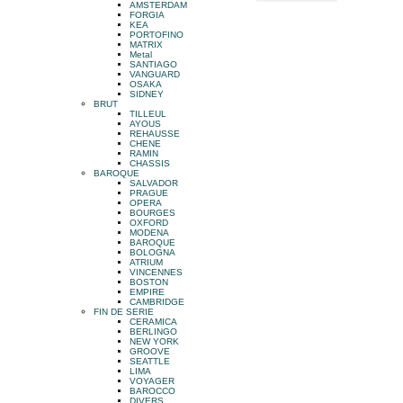
AMSTERDAM
FORGIA
KEA
PORTOFINO
MATRIX
Metal
SANTIAGO
VANGUARD
OSAKA
SIDNEY
BRUT
TILLEUL
AYOUS
REHAUSSE
CHENE
RAMIN
CHASSIS
BAROQUE
SALVADOR
PRAGUE
OPERA
BOURGES
OXFORD
MODENA
BAROQUE
BOLOGNA
ATRIUM
VINCENNES
BOSTON
EMPIRE
CAMBRIDGE
FIN DE SERIE
CERAMICA
BERLINGO
NEW YORK
GROOVE
SEATTLE
LIMA
VOYAGER
BAROCCO
DIVERS