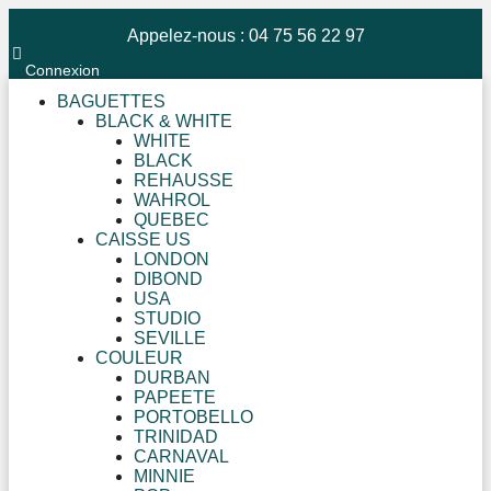
Appelez-nous : 04 75 56 22 97
Connexion
BAGUETTES
BLACK & WHITE
WHITE
BLACK
REHAUSSE
WAHROL
QUEBEC
CAISSE US
LONDON
DIBOND
USA
STUDIO
SEVILLE
COULEUR
DURBAN
PAPEETE
PORTOBELLO
TRINIDAD
CARNAVAL
MINNIE