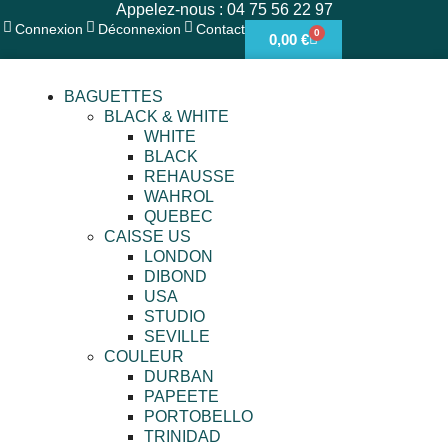
Appelez-nous : 04 75 56 22 97
Connexion
Déconnexion
Contact
0
0,00
€
BAGUETTES
BLACK & WHITE
WHITE
BLACK
REHAUSSE
WAHROL
QUEBEC
CAISSE US
LONDON
DIBOND
USA
STUDIO
SEVILLE
COULEUR
DURBAN
PAPEETE
PORTOBELLO
TRINIDAD