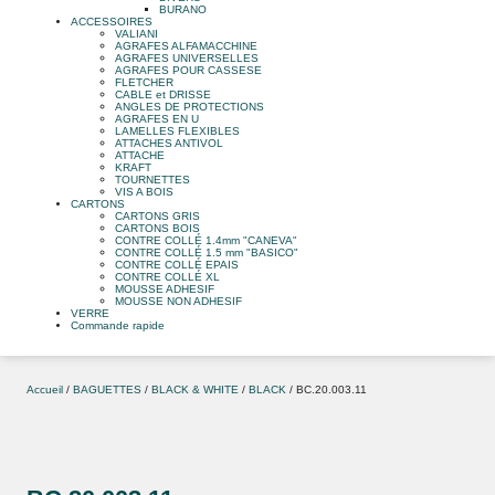
BURANO
ACCESSOIRES
VALIANI
AGRAFES ALFAMACCHINE
AGRAFES UNIVERSELLES
AGRAFES POUR CASSESE
FLETCHER
CABLE et DRISSE
ANGLES DE PROTECTIONS
AGRAFES EN U
LAMELLES FLEXIBLES
ATTACHES ANTIVOL
ATTACHE
KRAFT
TOURNETTES
VIS A BOIS
CARTONS
CARTONS GRIS
CARTONS BOIS
CONTRE COLLÉ 1.4mm "CANEVA"
CONTRE COLLÉ 1.5 mm "BASICO"
CONTRE COLLÉ EPAIS
CONTRE COLLÉ XL
MOUSSE ADHESIF
MOUSSE NON ADHESIF
VERRE
Commande rapide
Accueil
/
BAGUETTES
/
BLACK & WHITE
/
BLACK
/ BC.20.003.11