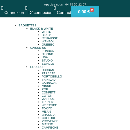
Appelez-nous : 04 75 56 22 97
0
0,00
€
Connexion
Déconnexion
Contact
BAGUETTES
BLACK & WHITE
WHITE
BLACK
REHAUSSE
WAHROL
QUEBEC
CAISSE US
LONDON
DIBOND
USA
STUDIO
SEVILLE
COULEUR
DURBAN
PAPEETE
PORTOBELLO
TRINIDAD
CARNAVAL
MINNIE
POP
CONFETTI
COTON
WARHOL
TRENDY
WESTSIDE
TOKYO
MILAN
BRASILIA
COLLODI
PROVENCE
SIENNE
CAMPECHE