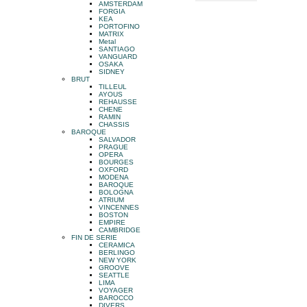
AMSTERDAM
FORGIA
KEA
PORTOFINO
MATRIX
Metal
SANTIAGO
VANGUARD
OSAKA
SIDNEY
BRUT
TILLEUL
AYOUS
REHAUSSE
CHENE
RAMIN
CHASSIS
BAROQUE
SALVADOR
PRAGUE
OPERA
BOURGES
OXFORD
MODENA
BAROQUE
BOLOGNA
ATRIUM
VINCENNES
BOSTON
EMPIRE
CAMBRIDGE
FIN DE SERIE
CERAMICA
BERLINGO
NEW YORK
GROOVE
SEATTLE
LIMA
VOYAGER
BAROCCO
DIVERS