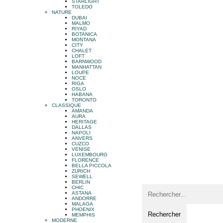
STARLIGHT
TOLEDO
NATURE
DUBAI
MALMO
RIYAD
BOTANICA
MONTANA
CITY
CHALET
LOFT
BARNWOOD
MANHATTAN
LOUPE
NOCE
RIGA
OSLO
HABANA
TORONTO
CLASSIQUE
AMANDA
AURA
HERITAGE
DALLAS
NAPOLI
ANVERS
CUZCO
VENISE
LUXEMBOURG
FLORENCE
BELLA PICCOLA
ZURICH
SEWELL
BERLIN
CHIC
ASTANA
ANDORRE
MALAGA
PHOENIX
MEMPHIS
MODERNE